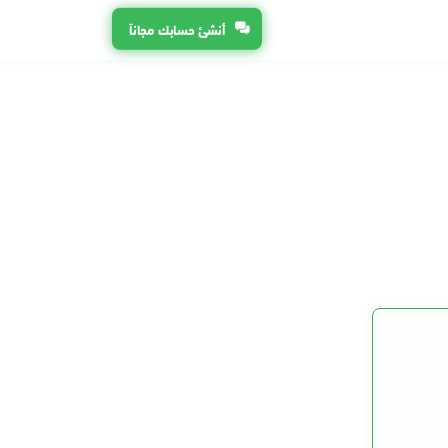
أنشئ حسابك مجاناً