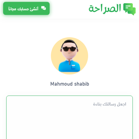
أنشئ حسابك مجاناً
Mahmoud shabib