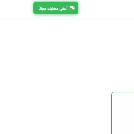
أنشئ حسابك مجاناً