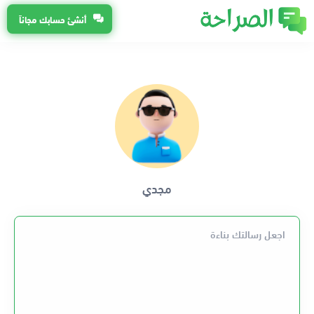
أنشئ حسابك مجاناً
مجدي