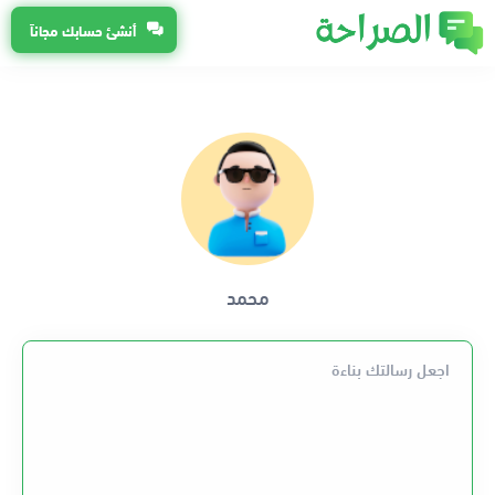
أنشئ حسابك مجاناً
محمد