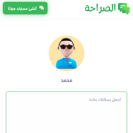
أنشئ حسابك مجاناً
محمد