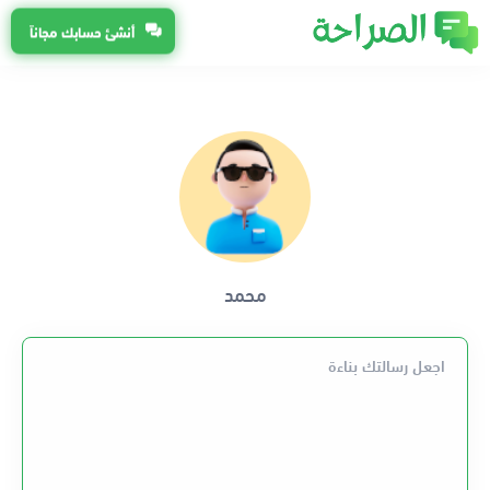
أنشئ حسابك مجاناً
محمد