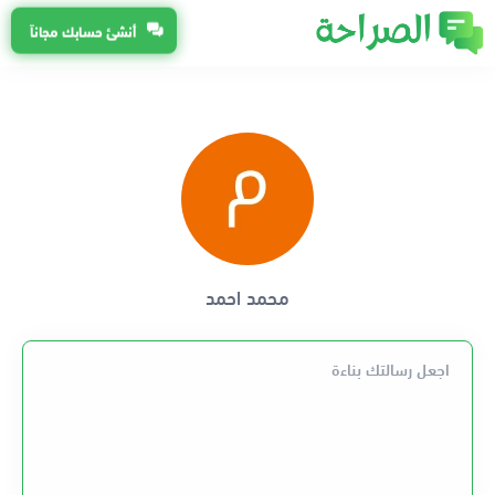
أنشئ حسابك مجاناً
محمد احمد