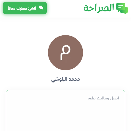
أنشئ حسابك مجاناً
محمد البلوشي