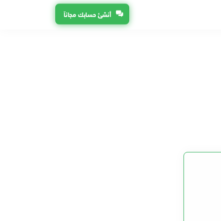
أنشئ حسابك مجاناً