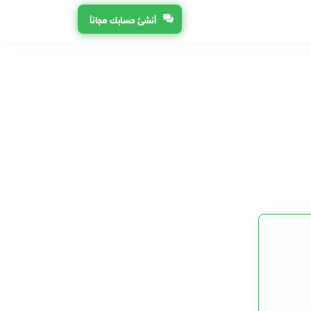
أنشئ حسابك مجاناً