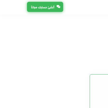
أنشئ حسابك مجاناً