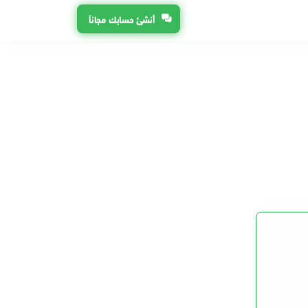
أنشئ حسابك مجاناً