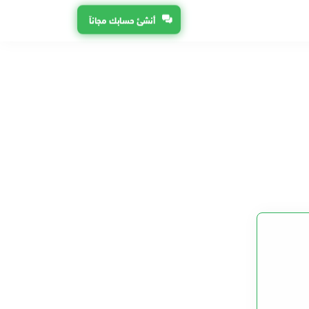
أنشئ حسابك مجاناً