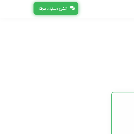
أنشئ حسابك مجاناً