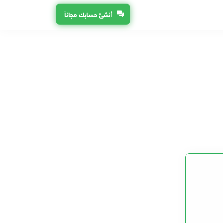
أنشئ حسابك مجاناً