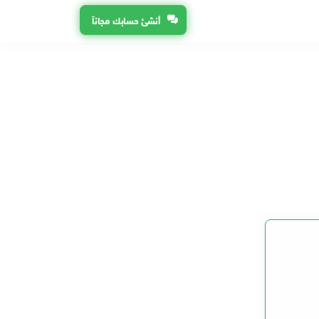
أنشئ حسابك مجاناً