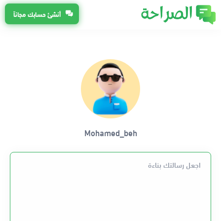
أنشئ حسابك مجاناً
Mohamed_beh