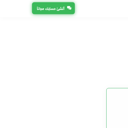
أنشئ حسابك مجاناً