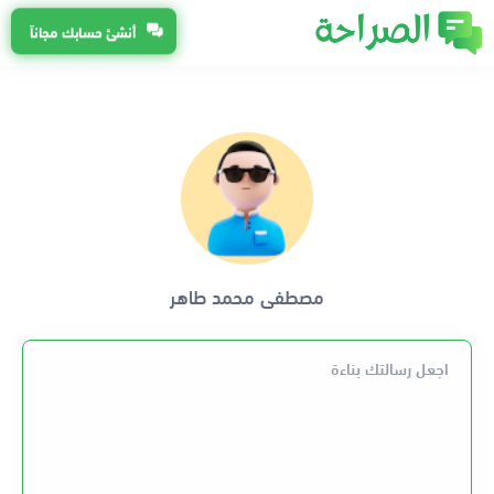
أنشئ حسابك مجاناً
مصطفى محمد طاهر