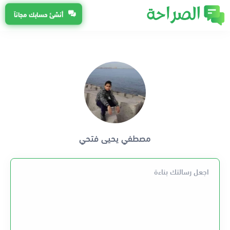
أنشئ حسابك مجاناً
مصطفي يحيى فتحي