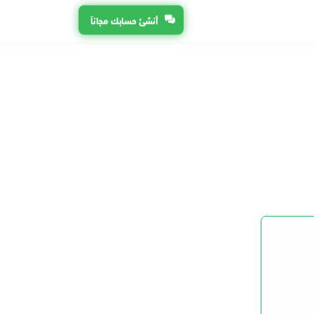
أنشئ حسابك مجاناً