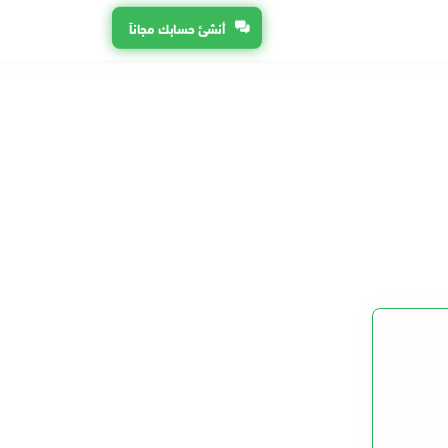
أنشئ حسابك مجاناً