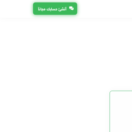
أنشئ حسابك مجاناً