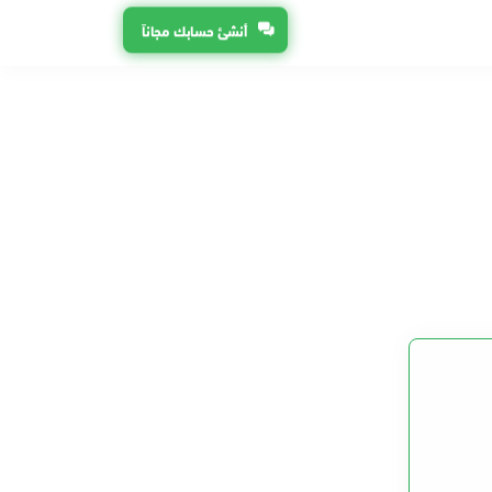
أنشئ حسابك مجاناً