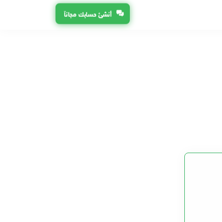
أنشئ حسابك مجاناً