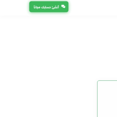
أنشئ حسابك مجاناً