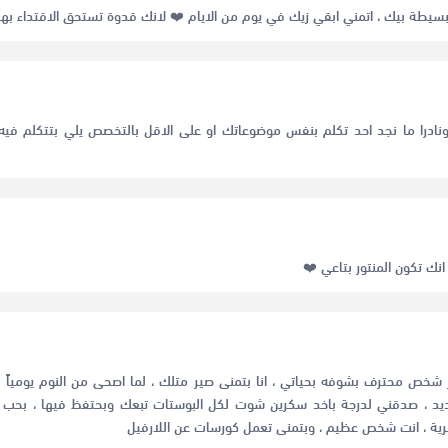
سيطة بيك ، اتمني ابقي زيك في يوم من الايام ❤️ لانك قدوة تستحق الاقتداء بها
نادرا ما نجد احد تكلم بنفس موضوعاتك او على الاقل بالتخصص يلي بتتكلم فيه
ك تكون المنتور بتاعي ❤️
تر شخص محترف بشوفه بحياتي ، انا بتمنى صير متلك ، لما اصحى من النوم يوميا
د ، صدقني لدرجة باخد سكرين شوت لكل البوستات تبعك وبحتفظ فيها ، بحب 
ية ، انت شخص عظيم ، وبتمنى تعمل كورسات عن اللارفيل