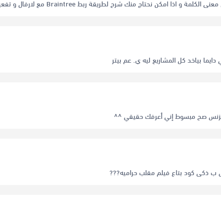
ة و اذا امكن نحتاج منك شرح لطريقة ربط Braintree مع لارفال و تفعيل جميع بوابات الدفع
دايما بياخد كل المشاريع ليه ي. عم بيتر
يزنس صح مبسوط إني أعرفك حقيقي ^^
 ب ذكى كود بتاع فيلم مقلب حراميه???