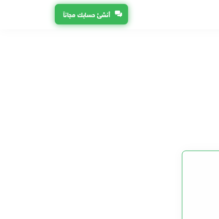
أنشئ حسابك مجاناً