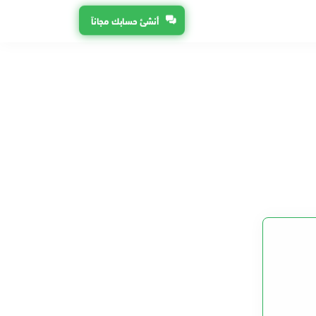
أنشئ حسابك مجاناً