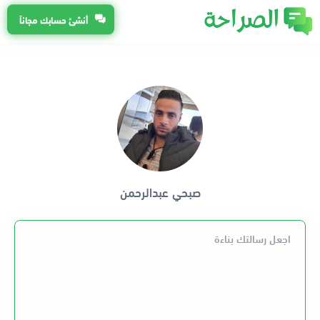
أنشئ حسابك مجاناً
صبحي عبدالرحمن