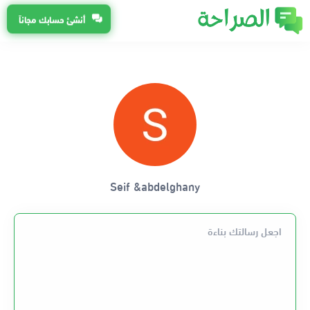
أنشئ حسابك مجاناً
Seif &abdelghany