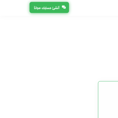
أنشئ حسابك مجاناً