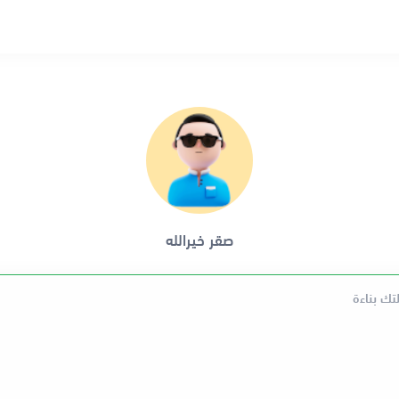
صقر خيرالله