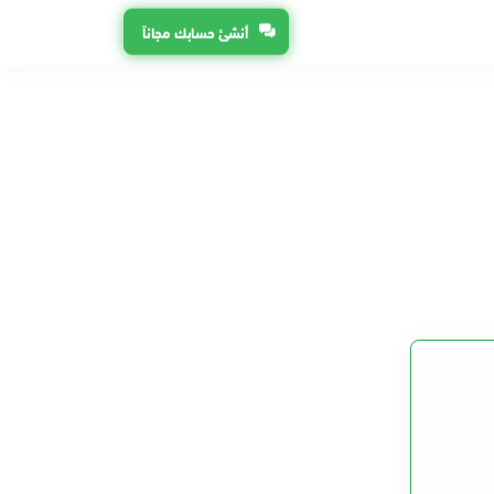
أنشئ حسابك مجاناً