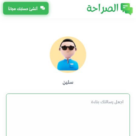
أنشئ حسابك مجاناً
سلين