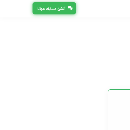
أنشئ حسابك مجاناً