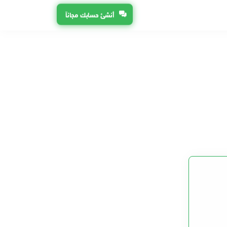
أنشئ حسابك مجاناً