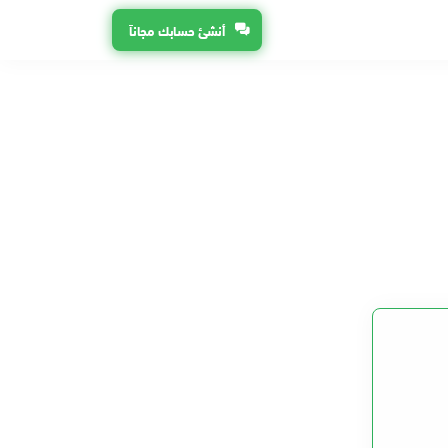
أنشئ حسابك مجاناً