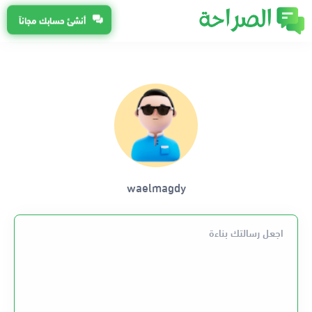
أنشئ حسابك مجاناً
waelmagdy