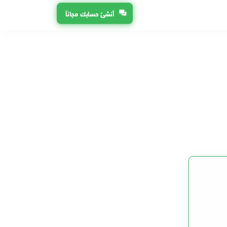
أنشئ حسابك مجاناً