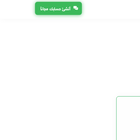
أنشئ حسابك مجاناً