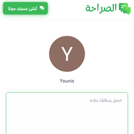
أنشئ حسابك مجاناً
Younis