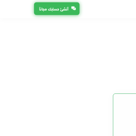
أنشئ حسابك مجاناً