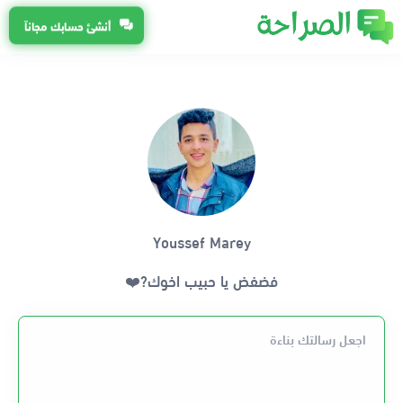
أنشئ حسابك مجاناً
Youssef Marey
فضفض يا حبيب اخوك?❤️