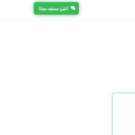
أنشئ حسابك مجاناً