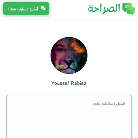
أنشئ حسابك مجاناً
Youssef Rabiea