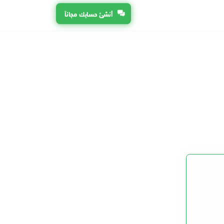
أنشئ حسابك مجاناً